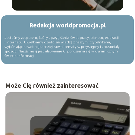
Redakcja worldpromocja.pl
Jesteśmy zespołem, który z pasją śledzi świat pracy, biznesu, edukacji
i internetu. Uwielbiamy dzielić się wiedzą z naszymi czytelnikami,
wyjaśniając nawet najbardziej zawiłe tematy w przystępny i zrozumiały
sposób. Naszą misją jest ułatwienie Ci poruszania się w dynamicznym
świecie informacji.
Może Cię również zainteresować