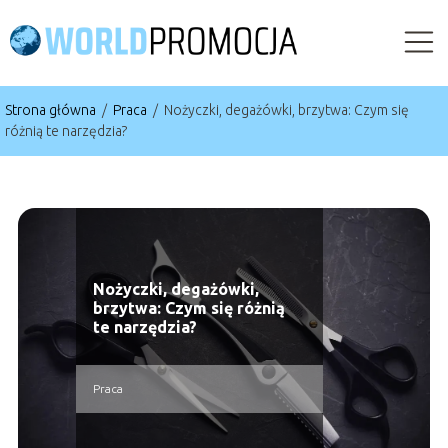
Strona główna
/
Praca
/
Nożyczki, degażówki, brzytwa: Czym się
różnią te narzędzia?
Nożyczki, degażówki,
brzytwa: Czym się różnią
te narzędzia?
Praca