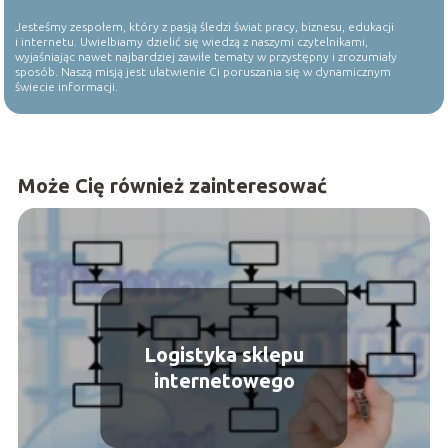
Jesteśmy zespołem, który z pasją śledzi świat pracy, biznesu, edukacji
i internetu. Uwielbiamy dzielić się wiedzą z naszymi czytelnikami,
wyjaśniając nawet najbardziej zawiłe tematy w przystępny i zrozumiały
sposób. Naszą misją jest ułatwienie Ci poruszania się w dynamicznym
świecie informacji.
Może Cię również zainteresować
Logistyka sklepu
internetowego