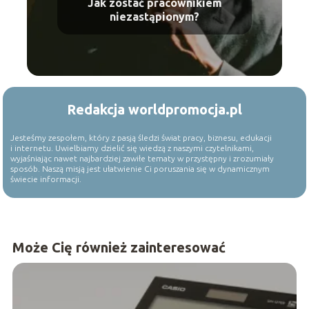
Jak zostać pracownikiem
niezastąpionym?
Redakcja worldpromocja.pl
Jesteśmy zespołem, który z pasją śledzi świat pracy, biznesu, edukacji
i internetu. Uwielbiamy dzielić się wiedzą z naszymi czytelnikami,
wyjaśniając nawet najbardziej zawiłe tematy w przystępny i zrozumiały
sposób. Naszą misją jest ułatwienie Ci poruszania się w dynamicznym
świecie informacji.
Może Cię również zainteresować