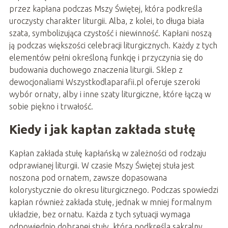
przez kapłana podczas Mszy Świętej, która podkreśla
uroczysty charakter liturgii. Alba, z kolei, to długa biała
szata, symbolizująca czystość i niewinność. Kapłani noszą
ją podczas większości celebracji liturgicznych. Każdy z tych
elementów pełni określoną funkcję i przyczynia się do
budowania duchowego znaczenia liturgii. Sklep z
dewocjonaliami Wszystkodlaparafii.pl oferuje szeroki
wybór ornaty, alby i inne szaty liturgiczne, które łączą w
sobie piękno i trwałość.
Kiedy i jak kapłan zakłada stułę
Kapłan zakłada stułę kapłańską w zależności od rodzaju
odprawianej liturgii. W czasie Mszy Świętej stuła jest
noszona pod ornatem, zawsze dopasowana
kolorystycznie do okresu liturgicznego. Podczas spowiedzi
kapłan również zakłada stułę, jednak w mniej formalnym
układzie, bez ornatu. Każda z tych sytuacji wymaga
odpowiednio dobranej stuły, która podkreśla sakralny