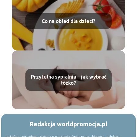
Co na obiad dla dzieci?
Przytulna sypialnia – jak wybrać
łóżko?
Redakcja worldpromocja.pl
Jesteśmy zespołem, który z pasją śledzi świat pracy, biznesu, edukacji