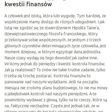
kwestii finansów
A człowiek jest istotą, która lubi wygodę. Tym bardziej, że
współcześnie mamy dostęp do różnych udogodnień. I jak
tutaj nie zgodzić się ze stwierdzeniem Hipolita Taine’a,
dziewiętnastowiecznego filozofa francuskiego, który
przekonywał sobie współczesnych, że jednym z trzech
głównych czynników determinujących życie człowieka, jest
moment dziejowy, w którym egzystuje dana jednostka.
Nasze czasy wydają się tego dowodzić jak żadne inne.
Wróćmy jednak do pieniędzy i kwestii: kontrola finansów.
Jak ją realizować? To znów nie takie trudne zadanie, tylko
trzeba się trochę postarać. Kontrola finansów to
panowanie nad naszymi wydatkami. Jeśli na początku
miesiąca nie zrobimy planu budżetowego, to nie ma mowy
o jakiejkolwiek kontroli nad naszymi pieniędzmi. A te
powinniśmy wydawać z głową, tylko na te rzeczy, które są
na, faktycznie niezbędne. Często jest jednak tak, że w
sklepie wrzucamy do koszyka również takie artykuły, po